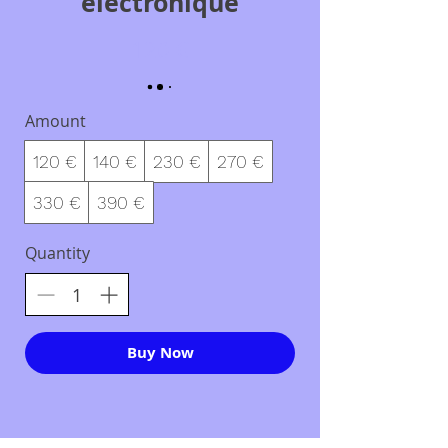
électronique
120 €
Amount
120 €
140 €
230 €
270 €
330 €
390 €
Quantity
Buy Now