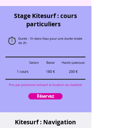
Stage Kitesurf : cours
particuliers​
Durée : 1h dans l'eau pour une durée totale
de 2h
Saison
Basse
Haute
(juillet/août)
1 cours
180 €
200 €​
Prix par personne incluant la location du matériel
Réservez
Kitesurf : Navigation