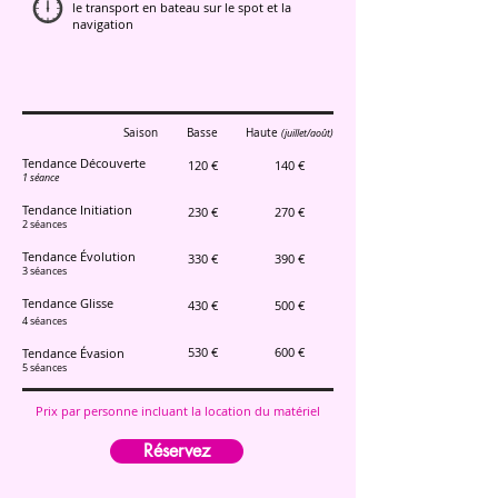
le transport en bateau sur le spot et la
navigation
Saison
Basse
Haute
(juillet/août)
Tendance Découverte
120 €
140 €​
1 séance
Tendance Initiation
230 €
270 €
2 séances
Tendance Évolution
330 €
390 €
3 séances
Tendance Glisse
430 €
500 €
4 séances
530 €
600 €
Tendance Évasion
5 séances
Prix par personne incluant la location du matériel
Réservez